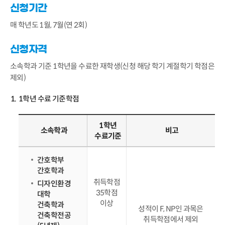
신청기간
매 학년도 1월, 7월(연 2회)
신청자격
소속학과 기준 1학년을 수료한 재학생(신청 해당 학기 계절학기 학점은
제외)
1학년 수료 기준학점
1학년
소속학과
비고
수료기준
간호학부
간호학과
취득학점
디자인환경
35학점
대학
이상
건축학과
성적이 F, NP인 과목은
건축학전공
취득학점에서 제외