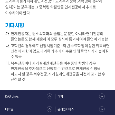
교과목이 불가피하게 연계전공의 교과목과 중복(과목명이 정확히
일치)되는 경우에는 그 중복된 학점만큼 연계전공에서 추가로
이수하여야 한다.
기타사항
연계전공자는 원소속학과의 졸업논문 뿐만 아니라 연계전공의
졸업논문도 함께 제출하여 모두 심사에 통과하여야 졸업이 가능함
고학년의 경우에도 신청시점기준 1학년 수료학점 이상만 취득하면
신청에 제한이 없으나 과목의 추가 이수로 인해 졸업시기가 늦어질
수 있음
복수전공이나 자기설계연계전공을 이수중인 학생의 경우
연계전공을 추가적으로 신청할 수 없으므로 연계전공 신청을
하고자 할 경우 복수전공, 자기설계연계전공을 사전에 포기한 후
신청할 것
DAU Links
대학
대학원
온라인서비스