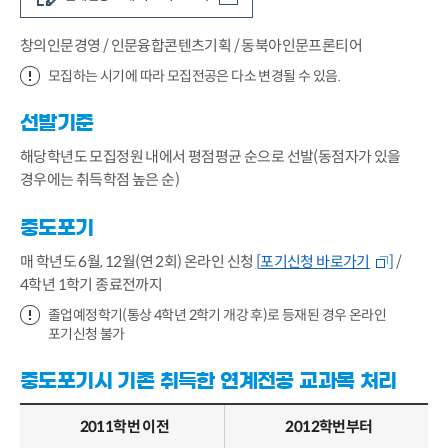
창의인문경영 / 인문융합콘텐츠기획 / 동북아인문프론티어
모집하는 시기에 따라 모집전공은 다소 변경될 수 있음.
선발기준
해당학년도 모집정원 내에서 평점평균 순으로 선발(동점자가 있을
경우에는 취득학점 높은 순)
중도포기
매 학년도 6월, 12월(연 2회) 온라인 신청
[
포기신청 바로가기
]
/
4학년 1학기 종료전까지
졸업예정학기(통상 4학년 2학기 개강 후)로 등재된 경우 온라인
포기신청 불가
중도포기시 기존 취득한 연계전공 교과목 처리
2011학번 이전
2012학번부터