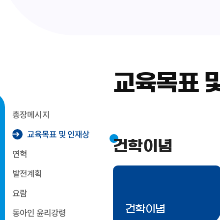
교육목표 
총장메시지
교육목표 및 인재상
건학이념
연혁
발전계획
요람
건학이념
동아인 윤리강령