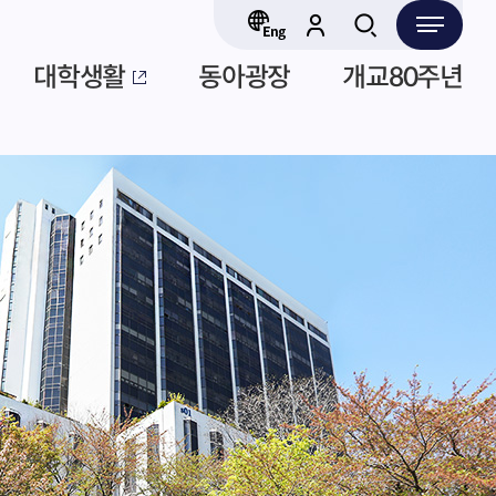
대학생활
동아광장
개교80주년