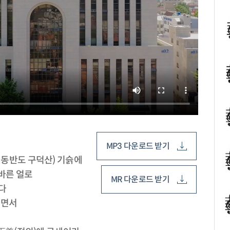
MP3 다운로드 받기
동반도 구덕산) 기슭에
올바른 얼로
MR 다운로드 받기
다
보면서