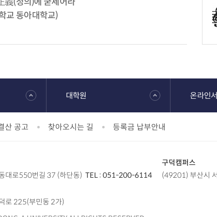
 正義(정의)에 굳세어라
학교 동아대학교)
대학원
온라인
결산 공고
찾아오시는 길
등록금 납부안내
구덕캠퍼스
낙동대로550번길 37 (하단동)
TEL :
051-200-6114
(49201) 부산시
구덕로 225(부민동 2가)