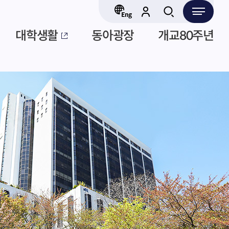
대학생활
동아광장
개교80주년