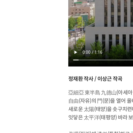
정재환 작사 / 이상근 작곡
亞細亞 東半島 九德山(아세아 
自由(자유)의 門(문)을 열어 
새로운 太陽(태양)을 솟구치련
잇닿은 太平洋(태평양) 바라 