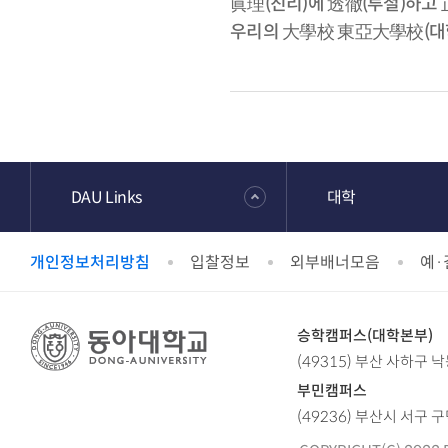
眞理(진리)에 透徹(투철)하고
우리의 大學校 東亞大學校(대
DAU Links
대학
개인정보처리방침
입찰정보
외부배너모음
예·
승학캠퍼스(대학본부)
(49315) 부산 사하구 
부민캠퍼스
(49236) 부산시 서구 