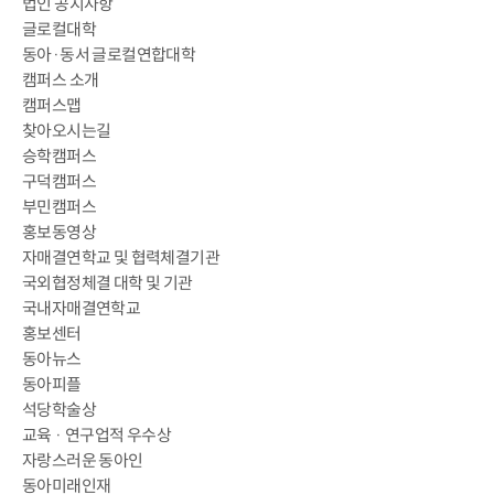
법인 공지사항
글로컬대학
동아·동서 글로컬연합대학
캠퍼스 소개
캠퍼스맵
찾아오시는길
승학캠퍼스
구덕캠퍼스
부민캠퍼스
홍보동영상
자매결연학교 및 협력체결기관
국외협정체결 대학 및 기관
국내자매결연학교
홍보센터
동아뉴스
동아피플
석당학술상
교육 · 연구업적 우수상
자랑스러운 동아인
동아미래인재