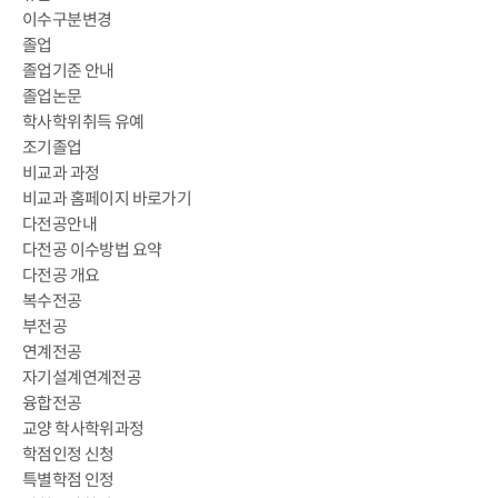
이수구분변경
졸업
졸업기준 안내
졸업논문
학사학위취득 유예
조기졸업
비교과 과정
비교과 홈페이지 바로가기
다전공안내
다전공 이수방법 요약
다전공 개요
복수전공
부전공
연계전공
자기설계연계전공
융합전공
교양 학사학위과정
학점인정 신청
특별학점 인정