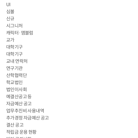
UI
심볼
신규
시그니처
캐릭터·앰블럼
교가
대학기구
대학기구
교내 연락처
연구기관
산학협력단
학교법인
법인이사회
예결산공고 등
자금예산 공고
업무추진비 사용내역
추가경정 자금예산 공고
결산 공고
적립금 운용 현황