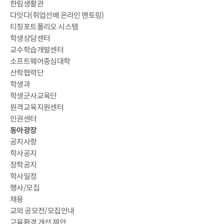
한림생활관
다잇다(취업선배 온라인 멘토링)
티칭포트폴리오 시스템
학생상담센터
교수학습개발센터
소프트웨어중심대학
산학협력단
학생과
학생군사교육단
원격교육지원센터
인권센터
동아광장
공지사항
학사공지
장학공지
학사일정
행사/모집
채용
교외 공모전/모집안내
교육환경 개선 제안