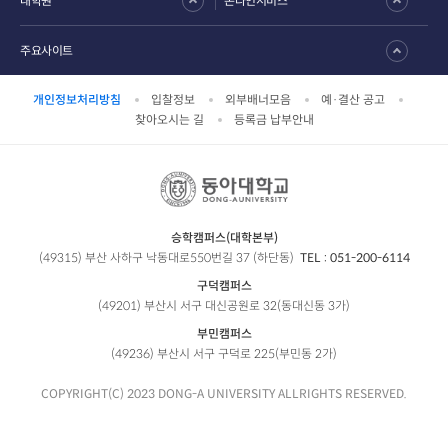
대학원
온라인서비스
주요사이트
개인정보처리방침
입찰정보
외부배너모음
예·결산 공고
찾아오시는 길
등록금 납부안내
승학캠퍼스(대학본부)
(49315) 부산 사하구 낙동대로550번길 37 (하단동)
TEL :
051-200-6114
구덕캠퍼스
(49201) 부산시 서구 대신공원로 32(동대신동 3가)
부민캠퍼스
(49236) 부산시 서구 구덕로 225(부민동 2가)
COPYRIGHT(C) 2023 DONG-A UNIVERSITY ALLRIGHTS RESERVED.