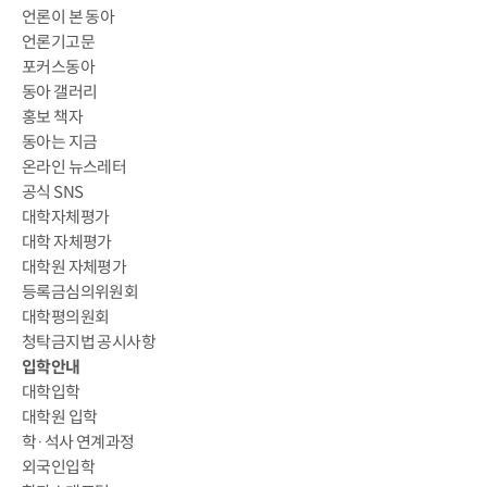
언론이 본 동아
언론기고문
포커스동아
동아 갤러리
홍보 책자
동아는 지금
온라인 뉴스레터
공식 SNS
대학자체평가
대학 자체평가
대학원 자체평가
등록금심의위원회
대학평의원회
청탁금지법 공시사항
입학안내
대학입학
대학원 입학
학·석사 연계과정
외국인입학