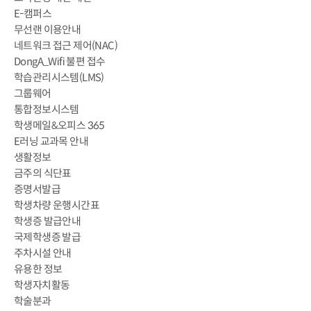
E-캠퍼스
무선랜 이용안내
네트워크 접근 제어(NAC)
DongA_Wifi 불편 접수
학습관리시스템(LMS)
그룹웨어
통합정보시스템
학생메일&오피스 365
E러닝 교과목 안내
생활정보
금주의 식단표
증명서발급
학생차량 운행시간표
학생증 발급안내
국제학생증 발급
주차시설 안내
유용한 정보
학생자치활동
학술분과