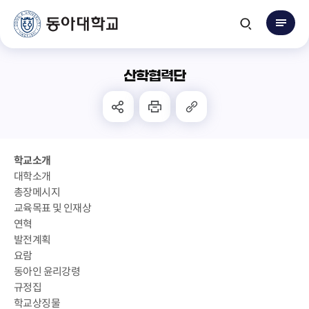
산학협력단
학교소개
대학소개
총장메시지
교육목표 및 인재상
연혁
발전계획
요람
동아인 윤리강령
규정집
학교상징물