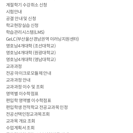
계절학기 수강취소 신청
시험안내
공결 안내 및 신청
학교현장실습 신청
학습관리시스템(LMS)
GeLC(부산울산경남권역 이러닝지원센터)
영호남4개대학 (조선대학교)
영호남4개대학 (원광대학교)
영호남4개대학 (영남대학교)
교과과정
전공 마이크로모듈제 안내
교과과정 안내
교과과정 이수 및 조회
영역별 이수학점표
편입학 영역별 이수학점표
편입학생 전적학교 전공교과목 인정
전공선택인정교과목조회
교과목 개요 조회
수업계획서 조회