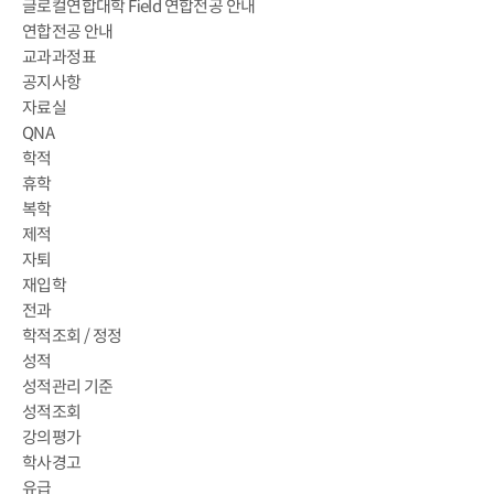
글로컬연합대학 Field 연합전공 안내
연합전공 안내
교과과정표
공지사항
자료실
QNA
학적
휴학
복학
제적
자퇴
재입학
전과
학적조회 / 정정
성적
성적관리 기준
성적조회
강의평가
학사경고
유급