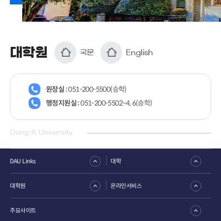
대학원
국문
English
원장실 :
051-200-5500(승학)
행정지원실 :
051-200-5502~4, 6(승학)
Dong-A University
DAU Links
대학
대학원
온라인서비스
주요사이트