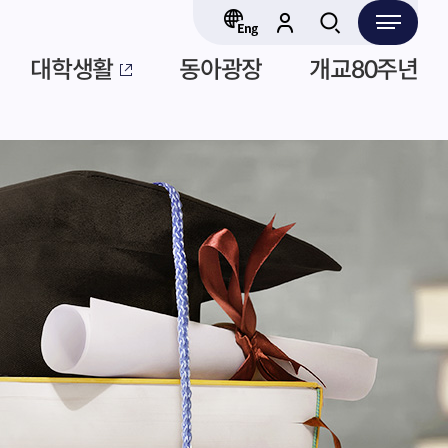
대학생활
동아광장
개교80주년