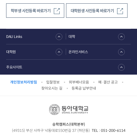
학부생 사진등록 바로가기
대학원생 사진등록 바로가기
DAU Links
대학
대학원
온라인서비스
주요사이트
개인정보처리방침
입찰정보
외부배너모음
예·결산 공고
찾아오시는 길
등록금 납부안내
승학캠퍼스(대학본부)
(49315) 부산 사하구 낙동대로550번길 37 (하단동)
TEL :
051-200-6114