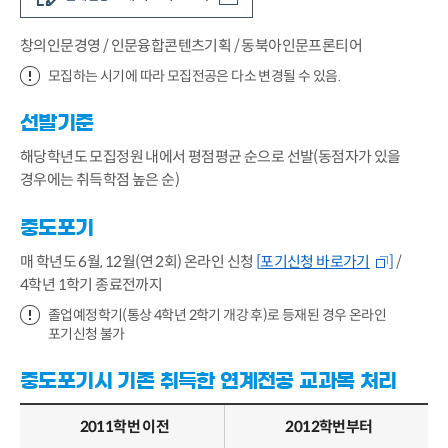
창의인문경영 / 인문융합콘텐츠기획 / 동북아인문프론티어
모집하는 시기에 따라 모집전공은 다소 변경될 수 있음.
선발기준
해당학년도 모집정원 내에서 평점평균 순으로 선발(동점자가 있을
경우에는 취득학점 높은 순)
중도포기
매 학년도 6월, 12월(연 2회) 온라인 신청
[
포기신청 바로가기
]
/
4학년 1학기 종료전까지
졸업예정학기(통상 4학년 2학기 개강 후)로 등재된 경우 온라인
포기신청 불가
중도포기시 기존 취득한 연계전공 교과목 처리
2011학번 이전
2012학번부터