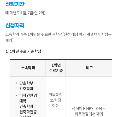
신청기간
매 학년도 1월, 7월(연 2회)
신청자격
소속학과 기준 1학년을 수료한 재학생(신청 해당 학기 계절학기 학점은
제외)
1학년 수료 기준학점
1학년
소속학과
비고
수료기준
간호학부
간호학과
취득학점
디자인환경
35학점
대학
이상
건축학과
성적이 F, NP인 과목은
건축학전공
취득학점에서 제외