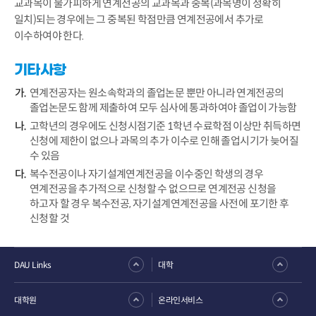
교과목이 불가피하게 연계전공의 교과목과 중복(과목명이 정확히
일치)되는 경우에는 그 중복된 학점만큼 연계전공에서 추가로
이수하여야 한다.
기타사항
연계전공자는 원소속학과의 졸업논문 뿐만 아니라 연계전공의
졸업논문도 함께 제출하여 모두 심사에 통과하여야 졸업이 가능함
고학년의 경우에도 신청시점기준 1학년 수료학점 이상만 취득하면
신청에 제한이 없으나 과목의 추가 이수로 인해 졸업시기가 늦어질
수 있음
복수전공이나 자기설계연계전공을 이수중인 학생의 경우
연계전공을 추가적으로 신청할 수 없으므로 연계전공 신청을
하고자 할 경우 복수전공, 자기설계연계전공을 사전에 포기한 후
신청할 것
DAU Links
대학
대학원
온라인서비스