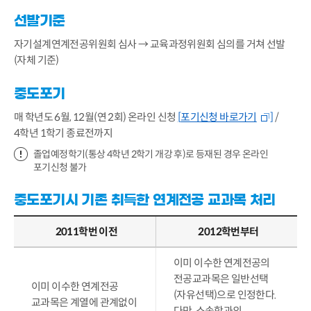
선발기준
자기설계연계전공위원회 심사 → 교육과정위원회 심의를 거쳐 선발
(자체 기준)
중도포기
매 학년도 6월, 12월(연 2회) 온라인 신청
[
포기신청 바로가기
]
/
4학년 1학기 종료전까지
졸업예정학기(통상 4학년 2학기 개강 후)로 등재된 경우 온라인
포기신청 불가
중도포기시 기존 취득한 연계전공 교과목 처리
2011학번 이전
2012학번부터
이미 이수한 연계전공의
전공교과목은 일반선택
이미 이수한 연계전공
(자유선택)으로 인정한다.
교과목은 계열에 관계없이
다만, 소속학과의