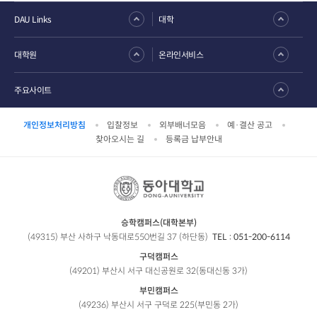
DAU Links
대학
대학원
온라인서비스
주요사이트
개인정보처리방침
입찰정보
외부배너모음
예·결산 공고
찾아오시는 길
등록금 납부안내
승학캠퍼스(대학본부)
(49315) 부산 사하구 낙동대로550번길 37 (하단동)
TEL :
051-200-6114
구덕캠퍼스
(49201) 부산시 서구 대신공원로 32(동대신동 3가)
부민캠퍼스
(49236) 부산시 서구 구덕로 225(부민동 2가)