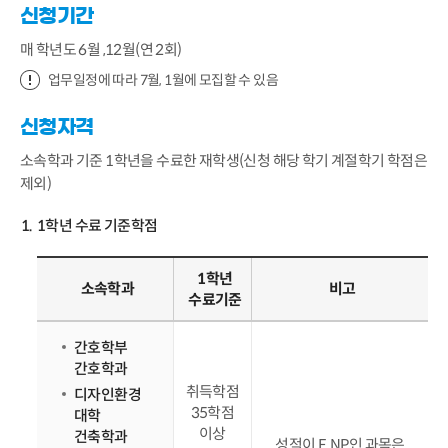
신청기간
매 학년도 6월 ,12월(연 2회)
업무일정에 따라 7월, 1월에 모집할 수 있음
신청자격
소속학과 기준 1학년을 수료한 재학생(신청 해당 학기 계절학기 학점은
제외)
1학년 수료 기준학점
1학년
소속학과
비고
수료기준
간호학부
간호학과
취득학점
디자인환경
35학점
대학
이상
건축학과
성적이 F, NP인 과목은