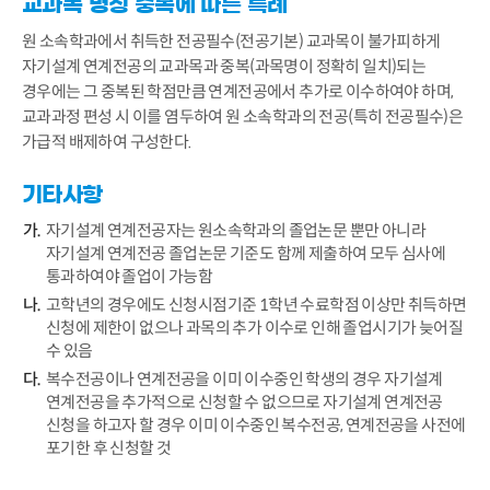
교과목 명칭 중복에 따른 특례
원 소속학과에서 취득한 전공필수(전공기본) 교과목이 불가피하게
자기설계 연계전공의 교과목과 중복(과목명이 정확히 일치)되는
경우에는 그 중복된 학점만큼 연계전공에서 추가로 이수하여야 하며,
교과과정 편성 시 이를 염두하여 원 소속학과의 전공(특히 전공필수)은
가급적 배제하여 구성한다.
기타사항
자기설계 연계전공자는 원소속학과의 졸업논문 뿐만 아니라
자기설계 연계전공 졸업논문 기준도 함께 제출하여 모두 심사에
통과하여야 졸업이 가능함
고학년의 경우에도 신청시점기준 1학년 수료학점 이상만 취득하면
신청에 제한이 없으나 과목의 추가 이수로 인해 졸업시기가 늦어질
수 있음
복수전공이나 연계전공을 이미 이수중인 학생의 경우 자기설계
연계전공을 추가적으로 신청할 수 없으므로 자기설계 연계전공
신청을 하고자 할 경우 이미 이수중인 복수전공, 연계전공을 사전에
포기한 후 신청할 것